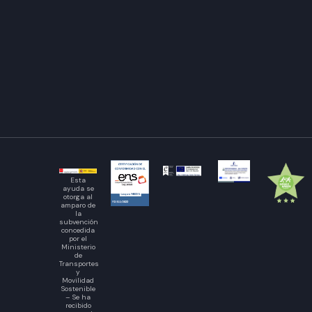
Esta
ayuda se
otorga al
amparo de
la
subvención
concedida
por el
Ministerio
de
Transportes
y
Movilidad
Sostenible
– Se ha
recibido