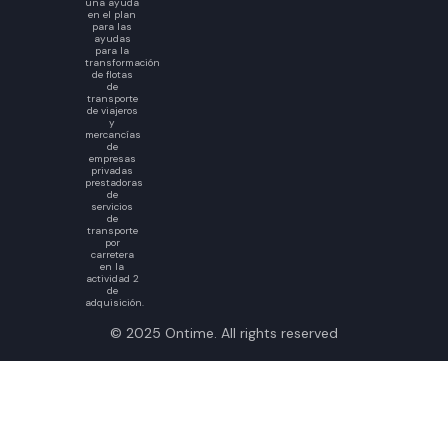
una ayuda
en el plan
para las
ayudas
para la
transformación
de flotas
de
transporte
de viajeros
y
mercancías
de
empresas
privadas
prestadoras
de
servicios
de
transporte
por
carretera
en la
actividad 2
de
adquisición.
© 2025 Ontime. All rights reserved