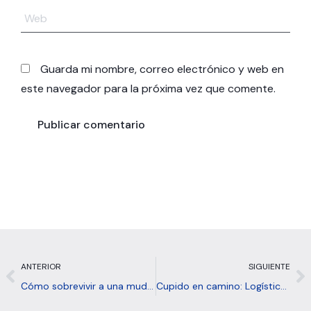
Web
Guarda mi nombre, correo electrónico y web en
este navegador para la próxima vez que comente.
Prev
N
ANTERIOR
SIGUIENTE
Cómo sobrevivir a una mudanza
Cupido en camino: Logística por San Valentín