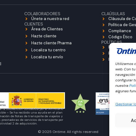
COLABORADORES
CLAÚSULAS
Únete a nuestra red
Cláusula de C
CLIENTES
Política de Ge
Área de Clientes
Compliance
Hazte cliente
Código Ético
POLÍTICAS
Hazte cliente Pharma
Política de Co
Localiza tu centro
Política de Pri
Localiza tu envío
Información L
I
Utilizamos c
web. Con tu
navegación y
configurar 
nuestra
Pol
algunas func
Gestionar lo
e la subvención concedida por el Ministerio
nible – Se ha recibido una ayuda en el plan
ación de flotas de transporte de viajeros y
A
prestadoras de servicios de transporte por
actividad 2 de adquisición.
© 2025 Ontime. All rights reserved