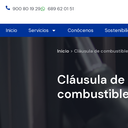
Ir
900 80 19 29
689 62 01 51
al
contenido
Inicio
Servicios
Conócenos
Sostenibil
Inicio
> Cláusula de combustible
Cláusula de
combustibl