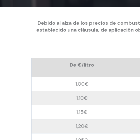
Debido al alza de los precios de combus
establecido una cláusula, de aplicación ob
De €/litro
1,00€
1,10€
1,15€
1,20€