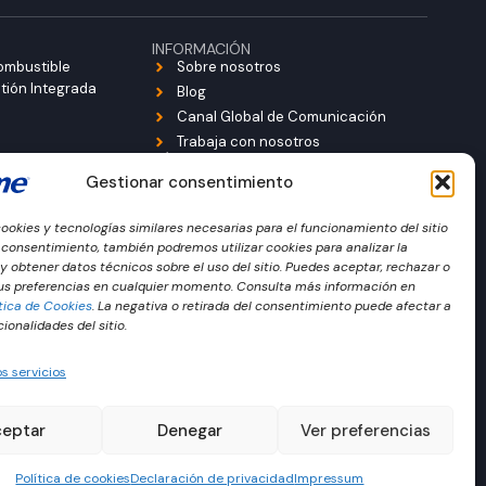
INFORMACIÓN
ombustible
Sobre nosotros
stión Integrada
Blog
Canal Global de Comunicación
Trabaja con nosotros
¡SÍGUENOS!
okies
L
Y
Gestionar consentimiento
vacidad
i
o
egal
n
u
ookies y tecnologías similares necesarias para el funcionamiento del sitio
k
t
 consentimiento, también podremos utilizar cookies para analizar la
e
u
 obtener datos técnicos sobre el uso del sitio. Puedes aceptar, rechazar o
d
b
tus preferencias en cualquier momento. Consulta más información en
i
e
ítica de Cookies
. La negativa o retirada del consentimiento puede afectar a
ionalidades del sitio.
n
s servicios
ceptar
Denegar
Ver preferencias
Política de cookies
Declaración de privacidad
Impressum