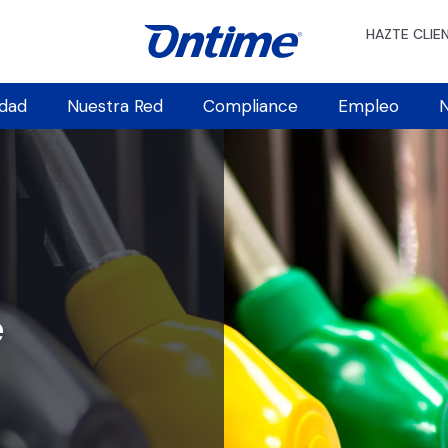
HAZTE CLIE
idad
Nuestra Red
Compliance
Empleo
N
e