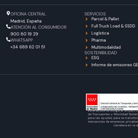
OFICINA CENTRAL
SERVICIOS
Parcel & Pallet
Madrid, España
Full Truck Load & SSDD
ATENCIÓN AL CONSUMIDOR
Logística
900 80 19 29
WHATSAPP
Pharma
+34 689 62 01 51
Multimodalidad
SOSTENIBILIDAD
ESG
Informe de emisiones GE
Esta ayuda se otorga al amparo d
de Transportes y Movilidad Soste
para las ayudas para la transform
mercancías de empresas privadas 
carretera en la 