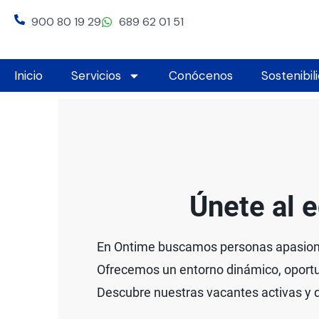
Ir
900 80 19 29
689 62 01 51
al
contenido
Inicio
Servicios
Conócenos
Sostenibil