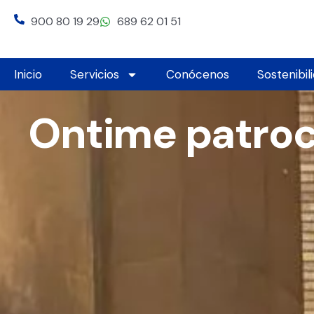
Ir
900 80 19 29
689 62 01 51
al
contenido
Inicio
Servicios
Conócenos
Sostenibil
Ontime patroc