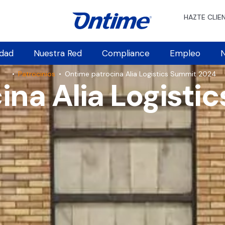
HAZTE CLIE
idad
Nuestra Red
Compliance
Empleo
N
•
Patrocinios
•
Ontime patrocina Alia Logistics Summit 2024
ina Alia Logisti