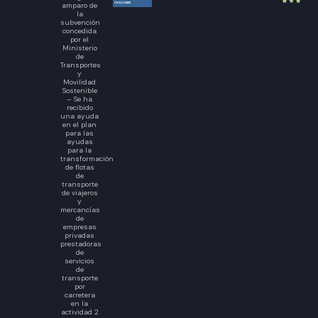
amparo de
la
subvención
concedida
por el
Ministerio
de
Transportes
y
Movilidad
Sostenible
– Se ha
recibido
una ayuda
en el plan
para las
ayudas
para la
transformación
de flotas
de
transporte
de viajeros
y
mercancías
de
empresas
privadas
prestadoras
de
servicios
de
transporte
por
carretera
en la
actividad 2