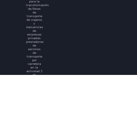
para la
transformación
de flotas
de
transporte
de viajeros
y
mercancías
de
empresas
privadas
prestadoras
de
servicios
de
transporte
por
carretera
en la
actividad 2
de
adquisición.
© 2025 Ontime. All rights reserved