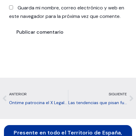
Guarda mi nombre, correo electrónico y web en
este navegador para la próxima vez que comente.
Prev
N
ANTERIOR
SIGUIENTE
Ontime patrocina el X Legal Management Forum
Las tendencias que pisan fuerte este 2024 en Logística
Presente en todo el Territorio de España,