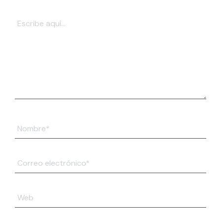
Escribe
aquí...
Nombre*
Correo
electrónico*
Web