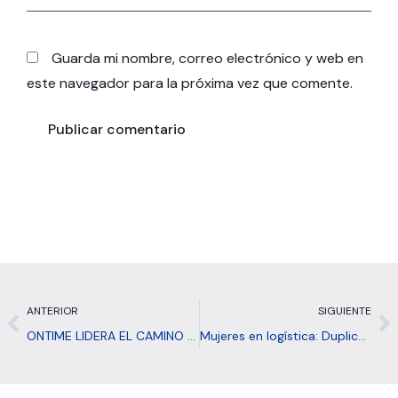
Guarda mi nombre, correo electrónico y web en
este navegador para la próxima vez que comente.
Prev
N
ANTERIOR
SIGUIENTE
ONTIME LIDERA EL CAMINO HACIA LA MOVILIDAD SOSTENIBLE CON EL RESPALDO DE LA COMUNIDAD DE MADRID
Mujeres en logística: Duplicamos el talento femenino en Ontime