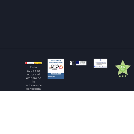
Esta
ayuda se
otorga al
amparo de
la
subvención
concedida
por el
Ministerio
de
Transportes
y
Movilidad
Sostenible
– Se ha
recibido
una ayuda
en el plan
para las