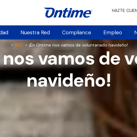
HAZTE CLIE
idad
Nuestra Red
Compliance
Empleo
N
•
RSC
•
¡En Ontime nos vamos de voluntariado navideño!
 nos vamos de v
navideño!